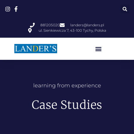
881205020
landers@landers.pl
ul. Sienkiewicza 7, 43-100 Tychy, Polska
learning from experience
Case Studies