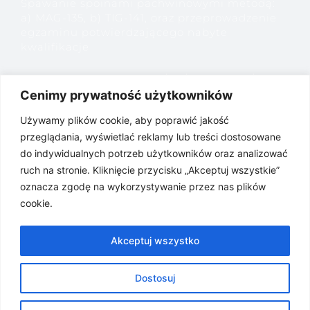
Spawanie spoinami pachwinowymi metodą:
a) MAG-135, b) TIG-141, oraz przeprowadzenie
egzaminu potwierdzającego nabyte
kwalifikacje
ZAPYTANIE O CENĘ nr 13/ZC/FESL.05.04/KnC
– Przetarg na przeprowadzenie szkolenia
Cenimy prywatność użytkowników
„Kurs operatora koparko-ładowarek kl. III oraz
Używamy plików cookie, aby poprawić jakość
napraw, przeglądów i konserwacji maszyn”
przeglądania, wyświetlać reklamy lub treści dostosowane
do indywidualnych potrzeb użytkowników oraz analizować
ZAPYTANIE O CENĘ nr 12/ZC/FESL.05.04/KnC
– Przetarg na przeprowadzenie szkolenia
ruch na stronie. Kliknięcie przycisku „Akceptuj wszystkie”
„Masaż KOBIDO”
oznacza zgodę na wykorzystywanie przez nas plików
cookie.
ZAPYTANIE O CENĘ nr 11/ZC/FESL.05.04/KnC –
Przetarg na przeprowadzenie szkolenia
Akceptuj wszystko
„Przedłużanie rzęs metodą 1:1”
Dostosuj