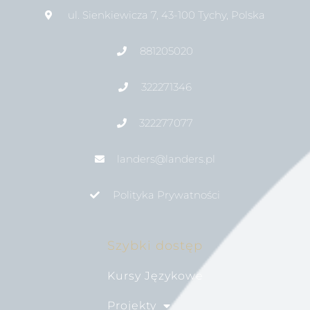
ul. Sienkiewicza 7, 43-100 Tychy, Polska
881205020
322271346
322277077
landers@landers.pl
Polityka Prywatności
Szybki dostęp
Kursy Językowe
Projekty