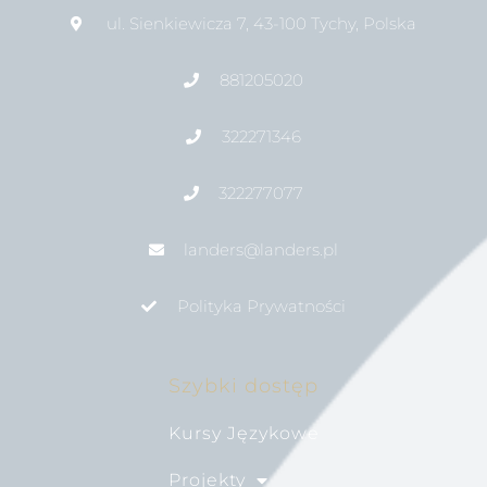
ul. Sienkiewicza 7, 43-100 Tychy, Polska
881205020
322271346
322277077
landers@landers.pl
Polityka Prywatności
Szybki dostęp
Kursy Językowe
Projekty