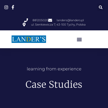
881205020
landers@landers.pl
ul. Sienkiewicza 7, 43-100 Tychy, Polska
learning from experience
Case Studies