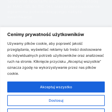
Spawanie spoinami pachwinowymi metodą:
a) MAG-135, b) TIG-141, oraz przeprowadzenie
egzaminu potwierdzającego nabyte
kwalifikacje
ZAPYTANIE O CENĘ nr 13/ZC/FESL.05.04/KnC
– Przetarg na przeprowadzenie szkolenia
Cenimy prywatność użytkowników
„Kurs operatora koparko-ładowarek kl. III oraz
Używamy plików cookie, aby poprawić jakość
napraw, przeglądów i konserwacji maszyn”
przeglądania, wyświetlać reklamy lub treści dostosowane
do indywidualnych potrzeb użytkowników oraz analizować
ZAPYTANIE O CENĘ nr 12/ZC/FESL.05.04/KnC
– Przetarg na przeprowadzenie szkolenia
ruch na stronie. Kliknięcie przycisku „Akceptuj wszystkie”
„Masaż KOBIDO”
oznacza zgodę na wykorzystywanie przez nas plików
cookie.
ZAPYTANIE O CENĘ nr 11/ZC/FESL.05.04/KnC –
Przetarg na przeprowadzenie szkolenia
Akceptuj wszystko
„Przedłużanie rzęs metodą 1:1”
Dostosuj