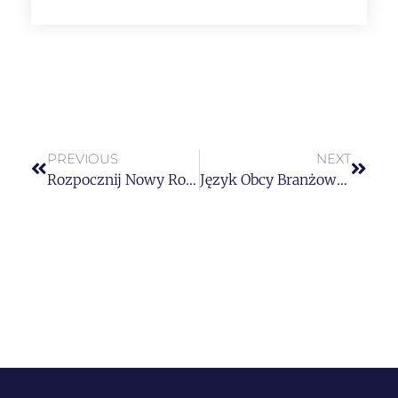
PREVIOUS
NEXT
Rozpocznij Nowy Rok Szkolny z Nami! Zapisy Otwarte!
Język Obcy Branżowy: Klucz do Sukcesu w Dzisiejszym Świecie Biznesu