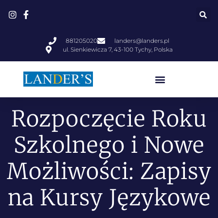
881205020
landers@landers.pl
ul. Sienkiewicza 7, 43-100 Tychy, Polska
Rozpoczęcie Roku
Szkolnego i Nowe
Możliwości: Zapisy
na Kursy Językowe