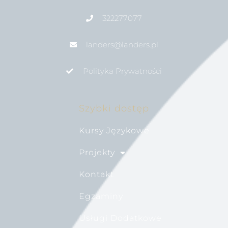
322277077
landers@landers.pl
Polityka Prywatności
Szybki dostęp
Kursy Językowe
Projekty
Kontakt
Egzaminy
Usługi Dodatkowe