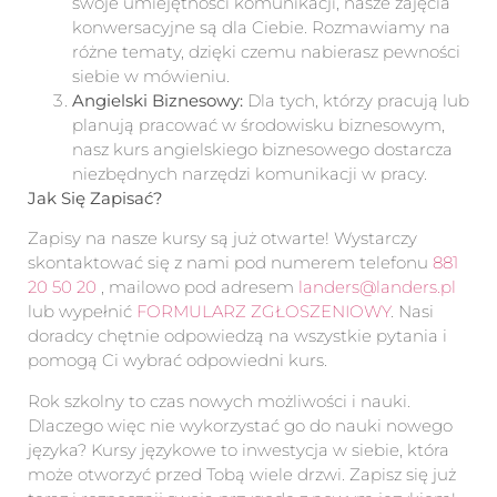
swoje umiejętności komunikacji, nasze zajęcia
konwersacyjne są dla Ciebie. Rozmawiamy na
różne tematy, dzięki czemu nabierasz pewności
siebie w mówieniu.
Angielski Biznesowy:
Dla tych, którzy pracują lub
planują pracować w środowisku biznesowym,
nasz kurs angielskiego biznesowego dostarcza
niezbędnych narzędzi komunikacji w pracy.
Jak Się Zapisać?
Zapisy na nasze kursy są już otwarte! Wystarczy
skontaktować się z nami pod numerem telefonu
881
20 50 20
, mailowo pod adresem
landers@landers.pl
lub wypełnić
FORMULARZ ZGŁOSZENIOWY
. Nasi
doradcy chętnie odpowiedzą na wszystkie pytania i
pomogą Ci wybrać odpowiedni kurs.
Rok szkolny to czas nowych możliwości i nauki.
Dlaczego więc nie wykorzystać go do nauki nowego
języka? Kursy językowe to inwestycja w siebie, która
może otworzyć przed Tobą wiele drzwi. Zapisz się już