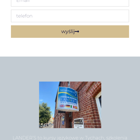
wyślij
LANDER’S to kursy językowe w Tychach, szkolenia