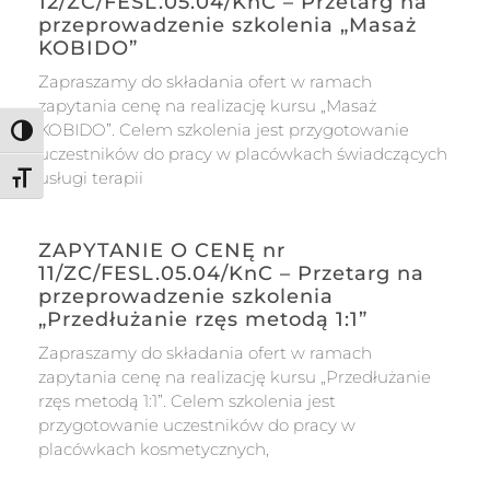
12/ZC/FESL.05.04/KnC – Przetarg na
przeprowadzenie szkolenia „Masaż
KOBIDO”
Zapraszamy do składania ofert w ramach
zapytania cenę na realizację kursu „Masaż
KOBIDO”. Celem szkolenia jest przygotowanie
Toggle High Contrast
uczestników do pracy w placówkach świadczących
usługi terapii
Toggle Font size
ZAPYTANIE O CENĘ nr
11/ZC/FESL.05.04/KnC – Przetarg na
przeprowadzenie szkolenia
„Przedłużanie rzęs metodą 1:1”
Zapraszamy do składania ofert w ramach
zapytania cenę na realizację kursu „Przedłużanie
rzęs metodą 1:1”. Celem szkolenia jest
przygotowanie uczestników do pracy w
placówkach kosmetycznych,