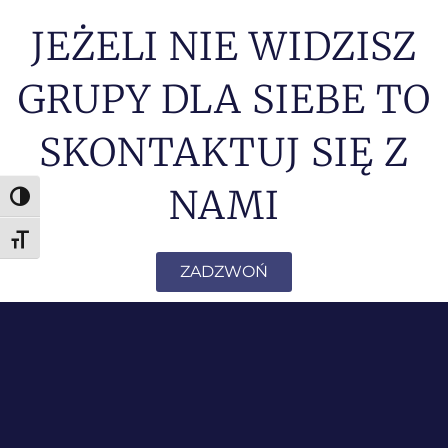
JEŻELI NIE WIDZISZ
GRUPY DLA SIEBE TO
SKONTAKTUJ SIĘ Z
NAMI
Toggle High Contrast
Toggle Font size
ZADZWOŃ