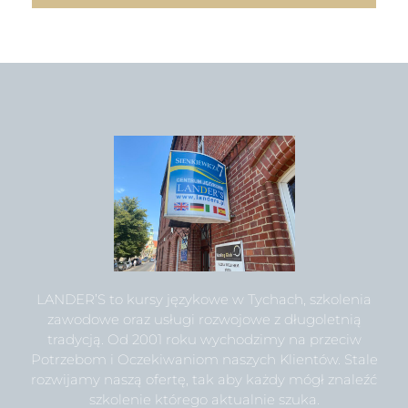
LANDER’S to kursy językowe w Tychach, szkolenia
zawodowe oraz usługi rozwojowe z długoletnią
tradycją. Od 2001 roku wychodzimy na przeciw
Potrzebom i Oczekiwaniom naszych Klientów. Stale
rozwijamy naszą ofertę, tak aby każdy mógł znaleźć
szkolenie którego aktualnie szuka.