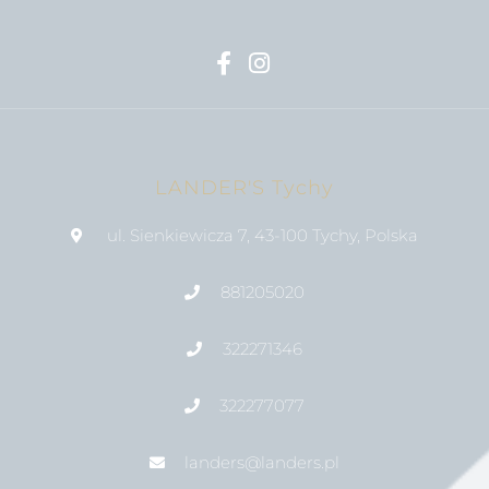
LANDER'S Tychy
ul. Sienkiewicza 7, 43-100 Tychy, Polska
881205020
322271346
322277077
landers@landers.pl