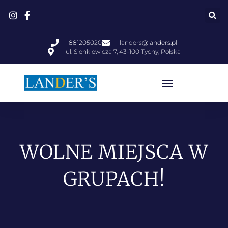
881205020
landers@landers.pl
ul. Sienkiewicza 7, 43-100 Tychy, Polska
WOLNE MIEJSCA W
GRUPACH!