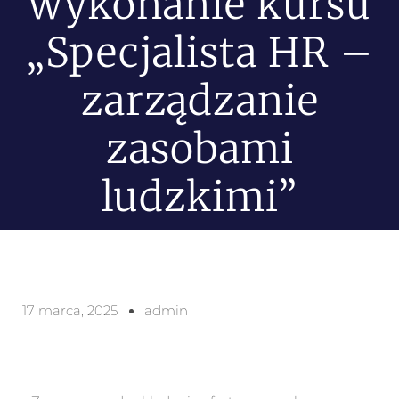
wykonanie kursu
„Specjalista HR –
zarządzanie
zasobami
ludzkimi”
17 marca, 2025
admin