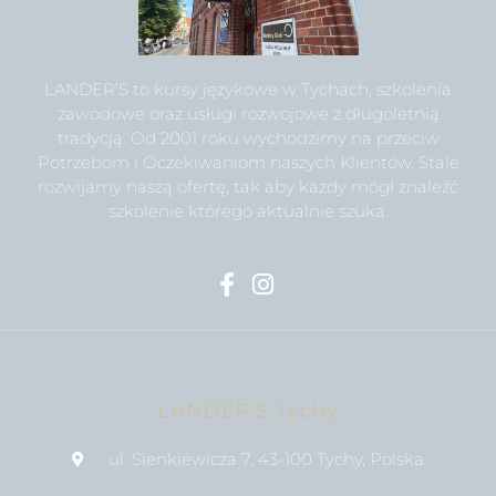
LANDER’S to kursy językowe w Tychach, szkolenia
zawodowe oraz usługi rozwojowe z długoletnią
tradycją. Od 2001 roku wychodzimy na przeciw
Potrzebom i Oczekiwaniom naszych Klientów. Stale
rozwijamy naszą ofertę, tak aby każdy mógł znaleźć
szkolenie którego aktualnie szuka.
LANDER'S Tychy
ul. Sienkiewicza 7, 43-100 Tychy, Polska