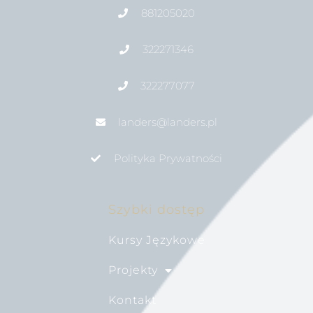
881205020
322271346
322277077
landers@landers.pl
Polityka Prywatności
Szybki dostęp
Kursy Językowe
Projekty
Kontakt