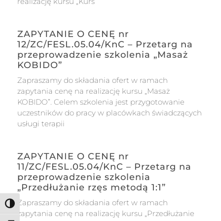
realizację kursu „Kurs
ZAPYTANIE O CENĘ nr
12/ZC/FESL.05.04/KnC – Przetarg na
przeprowadzenie szkolenia „Masaż
KOBIDO”
Zapraszamy do składania ofert w ramach
zapytania cenę na realizację kursu „Masaż
KOBIDO”. Celem szkolenia jest przygotowanie
uczestników do pracy w placówkach świadczących
usługi terapii
ZAPYTANIE O CENĘ nr
11/ZC/FESL.05.04/KnC – Przetarg na
przeprowadzenie szkolenia
„Przedłużanie rzęs metodą 1:1”
Zapraszamy do składania ofert w ramach
Toggle High Contrast
zapytania cenę na realizację kursu „Przedłużanie