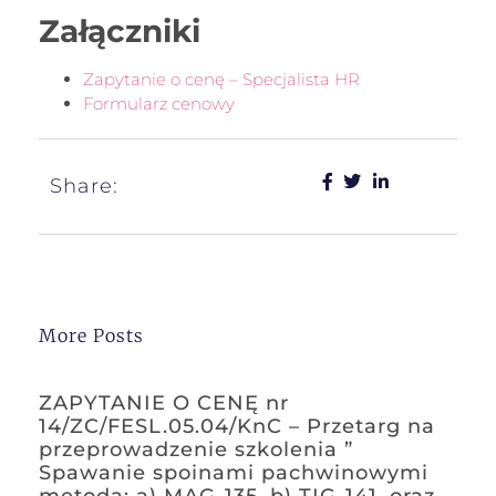
Załączniki
Zapytanie o cenę – Specjalista HR
Formularz cenowy
Share:
More Posts
ZAPYTANIE O CENĘ nr
14/ZC/FESL.05.04/KnC – Przetarg na
przeprowadzenie szkolenia ”
Spawanie spoinami pachwinowymi
metodą: a) MAG-135, b) TIG-141, oraz