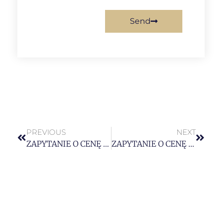
Send
PREVIOUS
NEXT
ZAPYTANIE O CENĘ nr 05/ZC/FESL.05.04/KnC – Przetarg na wykonanie kursu „operator koparko-ładowarek kl. III oraz obsługi zagęszczarek i ubijaków wibracyjnych wraz z dodatkowym modułem z podstaw napraw, przeglądów i konserwacji maszyn”
ZAPYTANIE O CENĘ nr 07/ZC/FESL.05.04/KnC – Przetarg na wykonanie kursu „Magazynier z obsługą oprogramowania komputerowego i wózka jezdniowego”