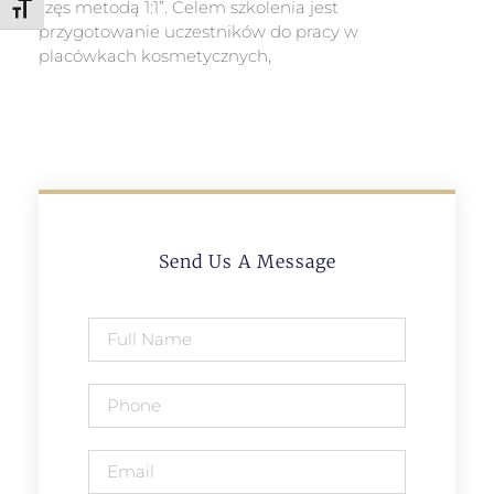
rzęs metodą 1:1”. Celem szkolenia jest
Toggle Font size
przygotowanie uczestników do pracy w
placówkach kosmetycznych,
Send Us A Message