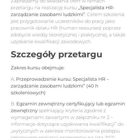
Zapraszamy do składania ofert w ramach
przetargu na realizację kursu
„Specjalista HR-
zarządzanie zasobami ludzkimi”
. Celem szkolenia
jest przygotowanie uczestników do pracy jako
pracownik działu HR (human resourses) poprzez
zdobycie wiedzy teoretycznej i praktycznej, a także
uzyskanie kwalifikacji zawodowych.
Szczegóły przetargu
Zakres kursu obejmuje:
A
.
Przeprowadzenie kursu: Specjalista HR –
zarządzanie zasobami ludzkimi” (40 h
szkoleniowych)
B.
Egzamin zewnętrzny certyfikujący lub egzamin
zewnętrzny
spełniający kryteria zgodnie z
wymaganiami zawartymi w załączniku nr 2 –
informacje dotyczące uzyskiwania kwalifikacji” do
„wytycznych w zakresie monitorowania postępu
rzeczowego realizacji programów na lata 2021-