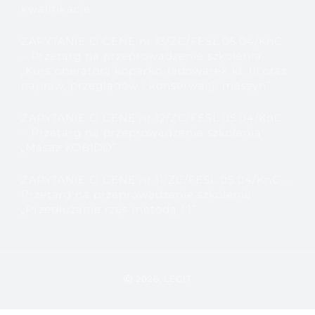
kwalifikacje
ZAPYTANIE O CENĘ nr 13/ZC/FESL.05.04/KnC
– Przetarg na przeprowadzenie szkolenia
„Kurs operatora koparko-ładowarek kl. III oraz
napraw, przeglądów i konserwacji maszyn”
ZAPYTANIE O CENĘ nr 12/ZC/FESL.05.04/KnC
– Przetarg na przeprowadzenie szkolenia
„Masaż KOBIDO”
ZAPYTANIE O CENĘ nr 11/ZC/FESL.05.04/KnC –
Przetarg na przeprowadzenie szkolenia
„Przedłużanie rzęs metodą 1:1”
Ⓒ 2026, LEGIT