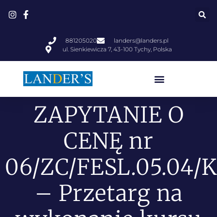
881205020
landers@landers.pl
ul. Sienkiewicza 7, 43-100 Tychy, Polska
ZAPYTANIE O
CENĘ nr
06/ZC/FESL.05.04/
– Przetarg na