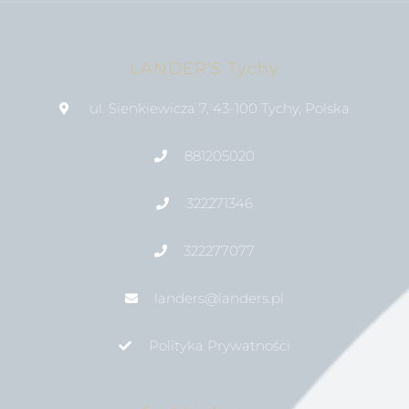
LANDER'S Tychy
ul. Sienkiewicza 7, 43-100 Tychy, Polska
881205020
322271346
322277077
landers@landers.pl
Polityka Prywatności