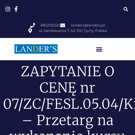
881205020
landers@landers.pl
ul. Sienkiewicza 7, 43-100 Tychy, Polska
ZAPYTANIE O
CENĘ nr
07/ZC/FESL.05.04/
– Przetarg na