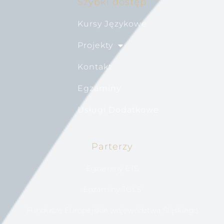
Szybki dostęp
Kursy Językowe
Projekty
Kontakt
Egzaminy
Usługi Dodatkowe
Parterzy
Egzaminy ETS
Egzaminy TGLS
Fundusze Europejskie województwa Śląskiego