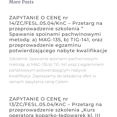
More Posts
ZAPYTANIE O CENĘ nr
14/ZC/FESL.05.04/KnC – Przetarg na
przeprowadzenie szkolenia ”
Spawanie spoinami pachwinowymi
metodą: a) MAG-135, b) TIG-141, oraz
przeprowadzenie egzaminu
potwierdzającego nabyte kwalifikacje
Szkolenie: Spawanie spoinami pachwinowymi
metodą: a) MAG-135 b) TIG-141 wraz z egzaminem
państwowym potwierdzającym nabycie
kwalifikacji. Zapraszamy do składania ofert w
ramach zapytania cenę Celem
ZAPYTANIE O CENĘ nr
13/ZC/FESL.05.04/KnC – Przetarg na
przeprowadzenie szkolenia „Kurs
operatora koparko-ładowarek kl. III