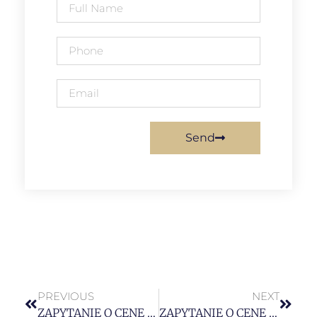
Send
PREVIOUS
NEXT
ZAPYTANIE O CENĘ nr 06/ZC/FESL.05.04/KnC – Przetarg na wykonanie kursu „Specjalista HR – zarządzanie zasobami ludzkimi”
ZAPYTANIE O CENĘ nr 09/ZC/FESL.05.04/KnC – Przetarg na wykonanie kursu „szkolenia z j. polskiego dla osób ukraińskojęzycznych w wymiarze 24h dla 1 grupy 2 osobowej