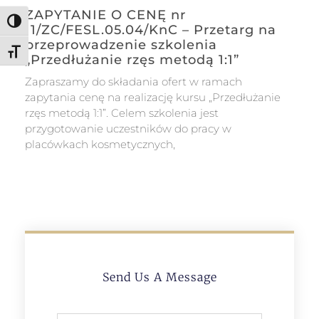
ZAPYTANIE O CENĘ nr
Toggle High Contrast
11/ZC/FESL.05.04/KnC – Przetarg na
przeprowadzenie szkolenia
Toggle Font size
„Przedłużanie rzęs metodą 1:1”
Zapraszamy do składania ofert w ramach
zapytania cenę na realizację kursu „Przedłużanie
rzęs metodą 1:1”. Celem szkolenia jest
przygotowanie uczestników do pracy w
placówkach kosmetycznych,
Send Us A Message