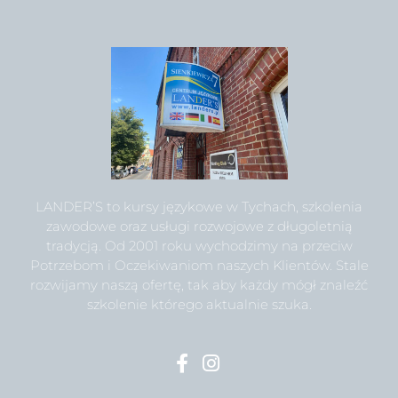
LANDER’S to kursy językowe w Tychach, szkolenia
zawodowe oraz usługi rozwojowe z długoletnią
tradycją. Od 2001 roku wychodzimy na przeciw
Potrzebom i Oczekiwaniom naszych Klientów. Stale
rozwijamy naszą ofertę, tak aby każdy mógł znaleźć
szkolenie którego aktualnie szuka.