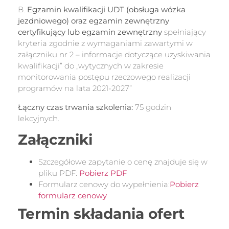
B.
Egzamin kwalifikacji UDT (obsługa wózka
jezdniowego) oraz egzamin zewnętrzny
certyfikujący lub egzamin zewnętrzny
spełniający
kryteria zgodnie z wymaganiami zawartymi w
załączniku nr 2 – informacje dotyczące uzyskiwania
kwalifikacji” do „wytycznych w zakresie
monitorowania postępu rzeczowego realizacji
programów na lata 2021-2027”
Łączny czas trwania szkolenia:
75 godzin
lekcyjnych.
Załączniki
Szczegółowe zapytanie o cenę znajduje się w
pliku PDF:
Pobierz PDF
Formularz cenowy do wypełnienia:
Pobierz
formularz cenowy
Termin składania ofert